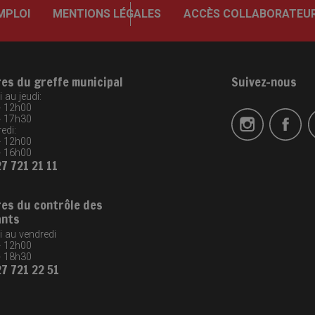
MPLOI
MENTIONS LÉGALES
ACCÈS COLLABORATEU
res du greffe municipal
Suivez-nous
 au jeudi:
- 12h00
- 17h30
edi:
- 12h00
- 16h00
27 721 21 11
res du contrôle des
ants
i au vendredi
- 12h00
- 18h30
27 721 22 51