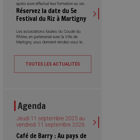
après avoir effectué leur formation au sein
Réservez la date du 5e
de l’Administration municipale. Des
réussites qui illustrent aussi la diversité
Festival du Riz à Martigny
des métiers proposés et l’engagement
de la Ville en faveur de la formation
professionnelle.
Les associations locales du Coude du
Rhône, en partenariat avec la Ville de
Martigny, vous donnent rendez-vous le
samedi 22 août 2026 pour la 5e édition
du Festival du Riz. Une journée placée
sous le signe de la convivialité, des
découvertes culinaires et des rencontres
TOUTES LES ACTUALITÉS
interculturelles, avec des spécialités du
monde entier, des desserts traditionnels,
des concerts et des spectacles de
danse.
Agenda
Jeudi 11 septembre 2025 au
vendredi 11 septembre 2026
Café de Barry : Au pays de