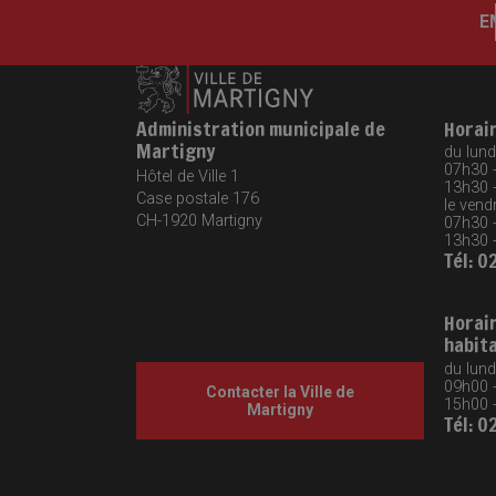
E
Administration municipale de
Horai
Martigny
du lundi
07h30 
Hôtel de Ville 1
13h30 
Case postale 176
le vendr
CH-1920
Martigny
07h30 
13h30 
Tél: 0
Horai
habit
du lund
09h00 
Contacter la Ville de
15h00 
Martigny
Tél: 0