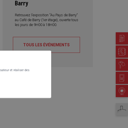
Barry
Retrouvez l’exposition "Au Pays de Barry"
au Café de Barry (1er étage), ouverte tous
les jours de 9H00 à 18H00.
Guichet virtuel
TOUS LES ÉVÉNEMENTS
Annuaire communal
Location de salles
sateur et réaliser des
Petites annonces
Webcam
Martigny tourisme