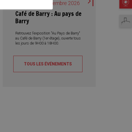
Webcam
vendredi 11 septembre 2026
Café de Barry : Au pays de
Barry
Martigny tourisme
Retrouvez l’exposition "Au Pays de Barry"
au Café de Barry (1er étage), ouverte tous
les jours de 9H00 à 18H00.
TOUS LES ÉVÉNEMENTS