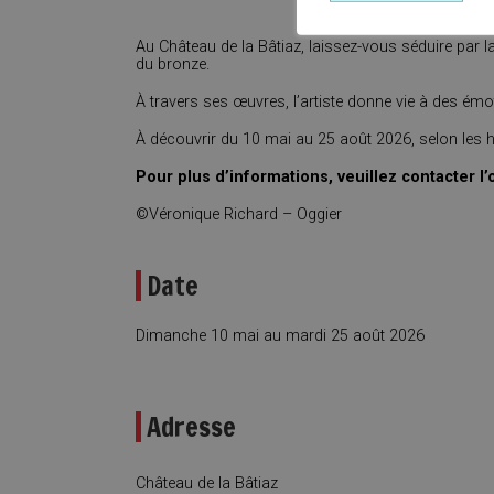
Au Château de la Bâtiaz, laissez-vous séduire par la
du bronze.
À travers ses œuvres, l’artiste donne vie à des émot
À découvrir du 10 mai au 25 août 2026, selon les h
Pour plus d’informations, veuillez contacter l’
©Véronique Richard – Oggier
Date
Dimanche 10 mai au mardi 25 août 2026
Adresse
Château de la Bâtiaz