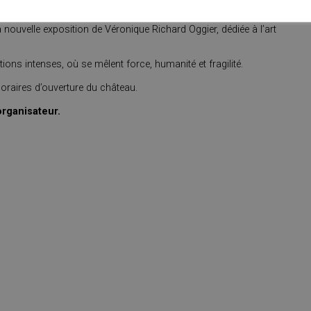
 nouvelle exposition de Véronique Richard Oggier, dédiée à l’art
ions intenses, où se mêlent force, humanité et fragilité.
oraires d’ouverture du château.
organisateur.