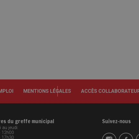
MPLOI
MENTIONS LÉGALES
ACCÈS COLLABORATEU
res du greffe municipal
Suivez-nous
 au jeudi:
- 12h00
- 17h30