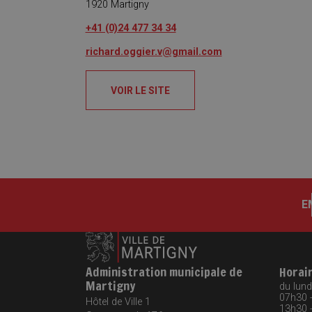
1920
Martigny
+41 (0)24 477 34 34
richard.oggier.v@gmail.com
VOIR LE SITE
E
Administration municipale de
Horai
Martigny
du lundi
07h30 
Hôtel de Ville 1
13h30 