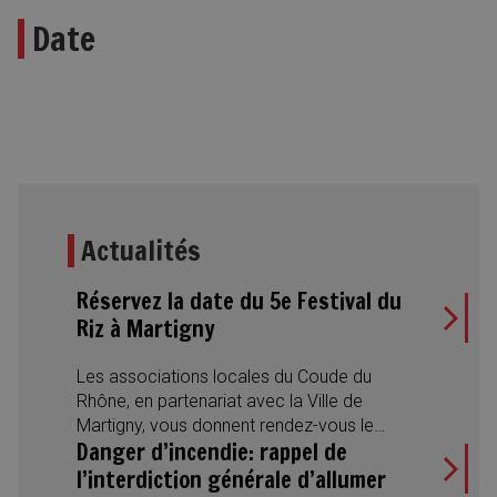
Date
Actualités
Réservez la date du 5e Festival du
Riz à Martigny
Les associations locales du Coude du
Rhône, en partenariat avec la Ville de
Martigny, vous donnent rendez-vous le
Danger d’incendie: rappel de
samedi 22 août 2026 pour la 5e édition du
Festival du Riz. Une journée placée sous le
l’interdiction générale d’allumer