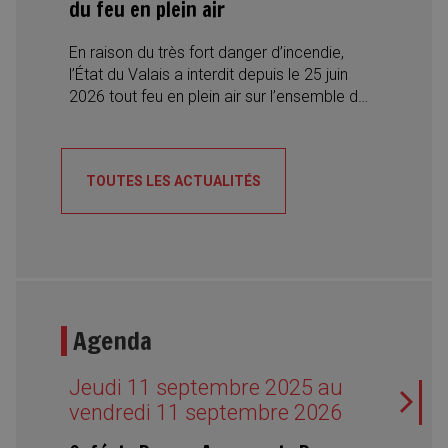
signe de la convivialité, des découvertes
du feu en plein air
culinaires et des rencontres interculturelles,
avec des spécialités du monde entier, des
En raison du très fort danger d’incendie,
desserts traditionnels, des concerts et des
l’État du Valais a interdit depuis le 25 juin
spectacles de danse.
2026 tout feu en plein air sur l’ensemble du
territoire cantonal. A ce jour, cette mesure
reste en vigueur. Les autorités appellent la
population à respecter strictement les
TOUTES LES ACTUALITÉS
consignes afin de prévenir tout départ de
feu.
Agenda
Jeudi 11 septembre 2025 au
vendredi 11 septembre 2026