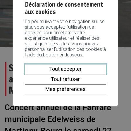
Déclaration de consentement
aux cookies
En poursuivant votre navigation sur ce
site, vous acceptez l'utilisation de
cookies pour améliorer votre
expérience utilisateur et réaliser des
statistiques de visites. Vous pouvez
personnaliser l'utilisation des cookies à
l'aide du bouton ci-dessous.
Salle les Alambics: Concert
Tout accepter
annuel de la Fanfare
Tout refuser
Municipale Edelweiss
Mes préférences
Concert annuel de la Fanfare
municipale Edelweiss de
Martigny-Bourg le samedi 27