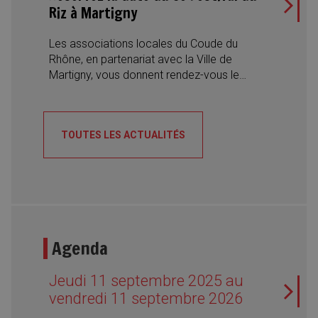
réussites qui illustrent aussi la diversité des
Riz à Martigny
métiers proposés et l’engagement de la
Ville en faveur de la formation
Les associations locales du Coude du
professionnelle.
Rhône, en partenariat avec la Ville de
Martigny, vous donnent rendez-vous le
samedi 22 août 2026 pour la 5e édition du
Festival du Riz. Une journée placée sous le
signe de la convivialité, des découvertes
TOUTES LES ACTUALITÉS
culinaires et des rencontres interculturelles,
avec des spécialités du monde entier, des
desserts traditionnels, des concerts et des
spectacles de danse.
Agenda
Jeudi 11 septembre 2025 au
vendredi 11 septembre 2026