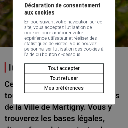
Déclaration de consentement
aux cookies
En poursuivant votre navigation sur ce
site, vous acceptez l'utilisation de
cookies pour améliorer votre
expérience utilisateur et réaliser des
statistiques de visites. Vous pouvez
personnaliser l'utilisation des cookies à
l'aide du bouton ci-dessous.
Impôts
Tout accepter
Tout refuser
Cette section vous fournit
Mes préférences
toutes les informations fiscales
de la Ville de Martigny. Vous y
trouverez les bases légales,