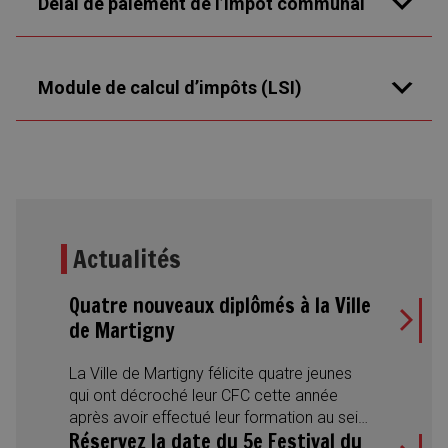
Délai de paiement de l’impôt communal
Module de calcul d’impôts (LSI)
Actualités
Quatre nouveaux diplômés à la Ville
de Martigny
La Ville de Martigny félicite quatre jeunes
qui ont décroché leur CFC cette année
après avoir effectué leur formation au sein
Réservez la date du 5e Festival du
de l’Administration municipale. Des