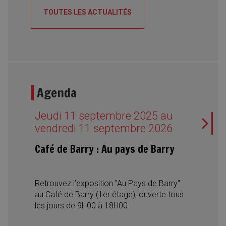
signe de la convivialité, des découvertes
TOUTES LES ACTUALITÉS
culinaires et des rencontres interculturelles,
avec des spécialités du monde entier, des
desserts traditionnels, des concerts et des
spectacles de danse.
Agenda
Jeudi 11 septembre 2025 au
vendredi 11 septembre 2026
Café de Barry : Au pays de Barry
Retrouvez l’exposition "Au Pays de Barry"
au Café de Barry (1er étage), ouverte tous
les jours de 9H00 à 18H00.