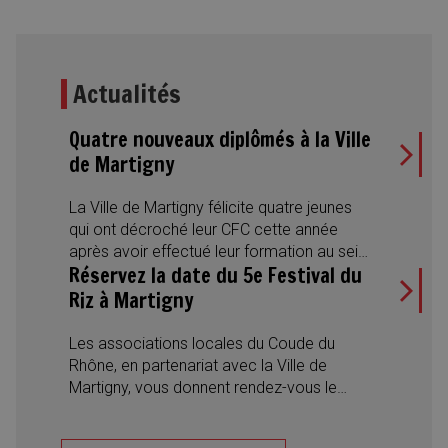
Actualités
Quatre nouveaux diplômés à la Ville
de Martigny
La Ville de Martigny félicite quatre jeunes
qui ont décroché leur CFC cette année
après avoir effectué leur formation au sein
Réservez la date du 5e Festival du
de l’Administration municipale. Des
réussites qui illustrent aussi la diversité des
Riz à Martigny
métiers proposés et l’engagement de la
Ville en faveur de la formation
Les associations locales du Coude du
professionnelle.
Rhône, en partenariat avec la Ville de
Martigny, vous donnent rendez-vous le
samedi 22 août 2026 pour la 5e édition du
Festival du Riz. Une journée placée sous le