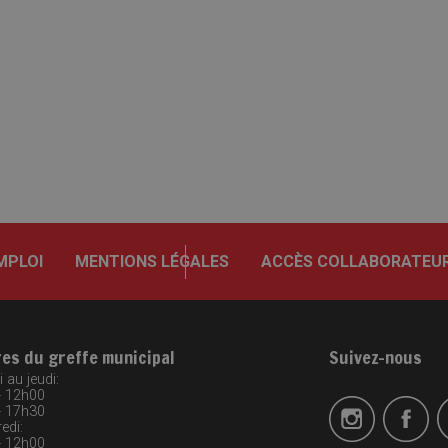
MPLOI
MENTIONS LÉGALES
ACCÈS COLLABORATEU
res du greffe municipal
Suivez-nous
 au jeudi:
- 12h00
- 17h30
edi:
- 12h00