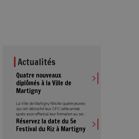
Actualités
Quatre nouveaux
diplômés à la Ville de
Martigny
La Ville de Martigny félicite quatre jeunes
qui ont décroché leur CFC cette année
après avoir effectué leur formation au sein
Réservez la date du 5e
de l’Administration municipale. Des
réussites qui illustrent aussi la diversité
Festival du Riz à Martigny
des métiers proposés et l’engagement
de la Ville en faveur de la formation