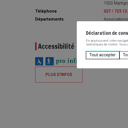
1920 Martign
Téléphone
027 / 723.12
Départements
Associations
Déclaration de con
En poursuivant votre navigatio
Accessibilité
statistiques de visites. Vous
Tout accepter
To
PLUS D'INFOS