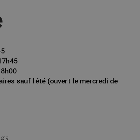
e
45
 17h45
18h00
ires sauf l'été (ouvert le mercredi de
 659