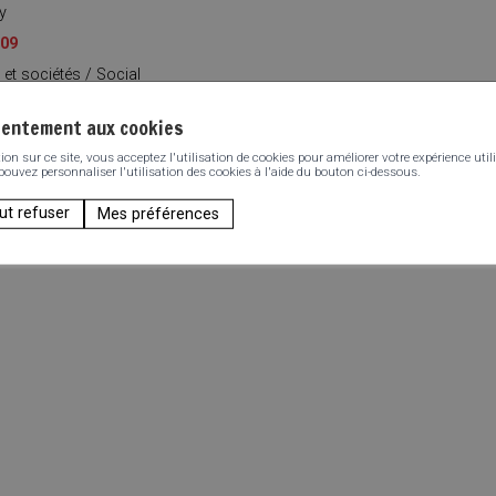
y
.09
 et sociétés
/
Social
sentement aux cookies
n sur ce site, vous acceptez l'utilisation de cookies pour améliorer votre expérience utili
 pouvez personnaliser l'utilisation des cookies à l'aide du bouton ci-dessous.
ut refuser
Mes préférences