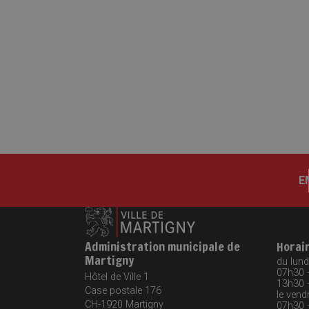
E
Administration municipale de
Horai
Martigny
du lundi
07h30 
Hôtel de Ville 1
13h30 
Case postale 176
le vendr
CH-1920
Martigny
07h30 