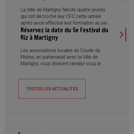
La Ville de Martigny félicite quatre jeunes
qui ont décroché leur CFC cette année
après avoir effectué leur formation au sein
Réservez la date du 5e Festival du
de l’Administration municipale. Des
réussites qui illustrent aussi la diversité des
Riz à Martigny
métiers proposés et l’engagement de la
Ville en faveur de la formation
Les associations locales du Coude du
professionnelle.
Rhône, en partenariat avec la Ville de
Martigny, vous donnent rendez-vous le
samedi 22 août 2026 pour la 5e édition du
Festival du Riz. Une journée placée sous le
signe de la convivialité, des découvertes
TOUTES LES ACTUALITÉS
culinaires et des rencontres interculturelles,
avec des spécialités du monde entier, des
desserts traditionnels, des concerts et des
spectacles de danse.