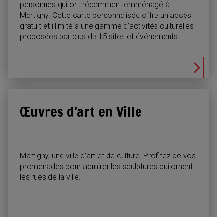
personnes qui ont récemment emménagé à
Martigny. Cette carte personnalisée offre un accès
gratuit et illimité à une gamme d’activités culturelles
proposées par plus de 15 sites et événements
culturels à Martigny. Le Pass Bienvenue est valide
pendant un an à compter de sa date d’émission et
doit être demandé au plus tard six mois après
l’arrivée du nouveau citoyen.
Œuvres d’art en Ville
Martigny, une ville d’art et de culture. Profitez de vos
promenades pour admirer les sculptures qui ornent
les rues de la ville.