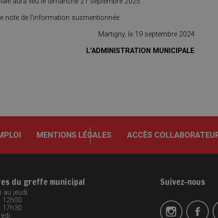
inale aura lieu le dimanche 21 septembre 2025.
ne note de l’information susmentionnée.
Martigny, le 19 septembre 2024
L’ADMINISTRATION MUNICIPALE
MPLOI
MENTIONS LÉGALES
ACCÈS COLLABORATEU
res du greffe municipal
Suivez-nous
 au jeudi:
- 12h00
- 17h30
edi: