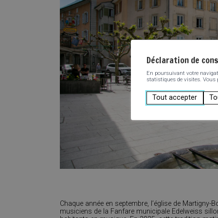
Déclaration de con
En poursuivant votre navigatio
statistiques de visites. Vous
Tout accepter
To
Chaque année en septembre, l’église de Martigny-Bo
musiciens de la Fanfare municipale Edelweiss sillonn