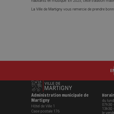
habitants en musique. En 2025, cette tradition mat
La Ville de Martigny vous remercie de prendre bon
E
Administration municipale de
Horai
Martigny
du lundi
07h30 
Hôtel de Ville 1
13h30 
Case postale 176
le vendr