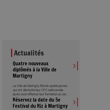
Actualités
Quatre nouveaux
diplômés à la Ville de
Martigny
La Ville de Martigny félicite quatre jeunes
qui ont décroché leur CFC cette année
après avoir effectué leur formation au sein
Réservez la date du 5e
de l’Administration municipale. Des
réussites qui illustrent aussi la diversité
Festival du Riz à Martigny
des métiers proposés et l’engagement