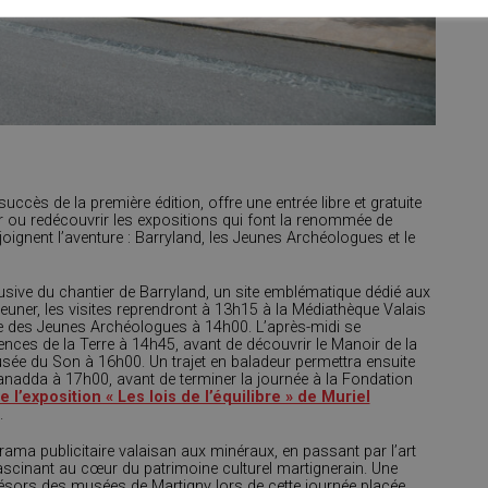
ccès de la première édition, offre une entrée libre et gratuite
rir ou redécouvrir les expositions qui font la renommée de
ejoignent l’aventure : Barryland, les Jeunes Archéologues et le
usive du chantier de Barryland, un site emblématique dédié aux
euner, les visites reprendront à 13h15 à la Médiathèque Valais
e des Jeunes Archéologues à 14h00. L’après-midi se
ces de la Terre à 14h45, avant de découvrir le Manoir de la
usée du Son à 16h00. Un trajet en baladeur permettra ensuite
ianadda à 17h00, avant de terminer la journée à la Fondation
 l’exposition « Les lois de l’équilibre » de Muriel
.
ama publicitaire valaisan aux minéraux, en passant par l’art
scinant au cœur du patrimoine culturel martignerain. Une
résors des musées de Martigny lors de cette journée placée