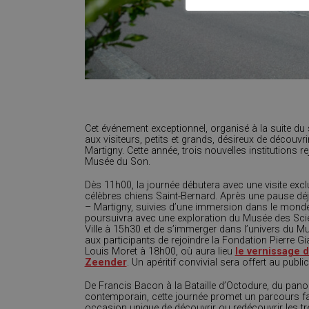
Cet événement exceptionnel, organisé à la suite du su
aux visiteurs, petits et grands, désireux de découv
Martigny. Cette année, trois nouvelles institutions r
Musée du Son.
Dès 11h00, la journée débutera avec une visite excl
célèbres chiens Saint-Bernard. Après une pause déj
– Martigny, suivies d’une immersion dans le mond
poursuivra avec une exploration du Musée des Scien
Ville à 15h30 et de s’immerger dans l’univers du M
aux participants de rejoindre la Fondation Pierre G
Louis Moret à 18h00, où aura lieu
le vernissage de
Zeender
. Un apéritif convivial sera offert au public
De Francis Bacon à la Bataille d’Octodure, du panor
contemporain, cette journée promet un parcours fa
occasion unique de découvrir ou redécouvrir les t