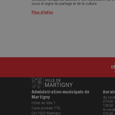
sous le signe du partage et de la culture.
Plus d’infos
E
Administration municipale de
Horai
Martigny
du lundi
07h30 
Hôtel de Ville 1
13h30 
Case postale 176
le vendr
CH-1920
Martigny
07h30 