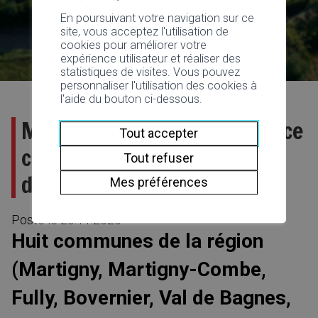
En poursuivant votre navigation sur ce
site, vous acceptez l'utilisation de
cookies pour améliorer votre
expérience utilisateur et réaliser des
statistiques de visites. Vous pouvez
personnaliser l'utilisation des cookies à
l'aide du bouton ci-dessous.
MySTEP SA : une gouvernance
Tout accepter
commune pour une gestion
Tout refuser
durable des eaux usées
Mes préférences
Posté le
20.11.2025
Huit communes de la région
(Martigny, Martigny-Combe,
Fully, Bovernier, Val de Bagnes,