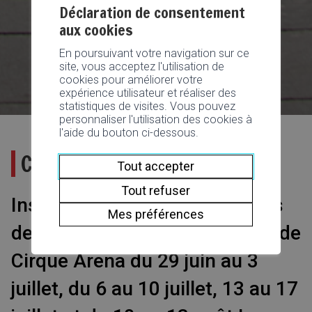
Déclaration de consentement
aux cookies
En poursuivant votre navigation sur ce
site, vous acceptez l'utilisation de
cookies pour améliorer votre
expérience utilisateur et réaliser des
statistiques de visites. Vous pouvez
personnaliser l'utilisation des cookies à
l'aide du bouton ci-dessous.
Cirque Arena : Stage d’été
Tout accepter
Tout refuser
Inscrivez vos petits aux stages
Mes préférences
de cirque proposés par l'Ecole de
Cirque Arena du 29 juin au 3
juillet, du 6 au 10 juillet, 13 au 17