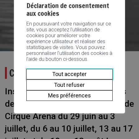
Déclaration de consentement
aux cookies
En poursuivant votre navigation sur ce
site, vous acceptez l'utilisation de
cookies pour améliorer votre
expérience utilisateur et réaliser des
statistiques de visites. Vous pouvez
personnaliser l'utilisation des cookies à
l'aide du bouton ci-dessous.
Cirque Arena : Stage d’été
Tout accepter
Tout refuser
Inscrivez vos petits aux stages
Mes préférences
de cirque proposés par l'Ecole de
Cirque Arena du 29 juin au 3
juillet, du 6 au 10 juillet, 13 au 17