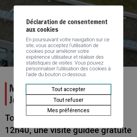
Déclaration de consentement
aux cookies
En poursuivant votre navigation sur ce
site, vous acceptez l'utilisation de
cookies pour améliorer votre
expérience utilisateur et réaliser des
statistiques de visites. Vous pouvez
personnaliser l'utilisation des cookies à
l'aide du bouton ci-dessous.
Médiathèque VS-Martigny :
Tout accepter
Jeudi, c’est permis !
Tout refuser
Mes préférences
Tous les jeudis, de 12h10 à
12h40, une visite guidée gratuite