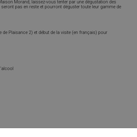
a Maison Morand, laissez-vous tenter par une dégustation des
 seront pas en reste et pourront déguster toute leur gamme de
e Plaisance 2) et début de la visite (en français) pour
’alcool