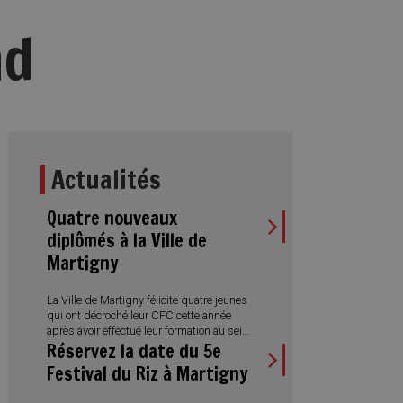
nd
Actualités
Quatre nouveaux
diplômés à la Ville de
Martigny
La Ville de Martigny félicite quatre jeunes
qui ont décroché leur CFC cette année
après avoir effectué leur formation au sein
Réservez la date du 5e
de l’Administration municipale. Des
réussites qui illustrent aussi la diversité
Festival du Riz à Martigny
des métiers proposés et l’engagement
de la Ville en faveur de la formation