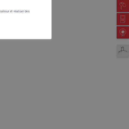
Location de salles
sateur et réaliser des
Petites annonces
Webcam
Martigny tourisme