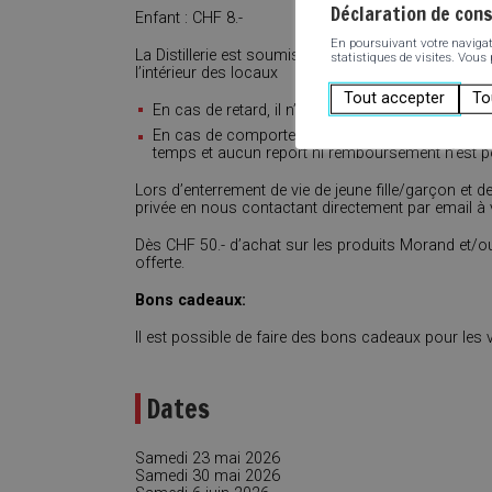
Déclaration de con
Enfant : CHF 8.-
En poursuivant votre navigatio
La Distillerie est soumise à des normes d’hygiène t
statistiques de visites. Vous
l’intérieur des locaux
Tout accepter
To
En cas de retard, il n’est pas possible de rejoind
En cas de comportement inapproprié des participan
temps et aucun report ni remboursement n’est p
Lors d’enterrement de vie de jeune fille/garçon et 
privée en nous contactant directement par email à
Dès CHF 50.- d’achat sur les produits Morand et/ou
offerte.
Bons cadeaux:
Il est possible de faire des bons cadeaux pour les visi
Dates
Samedi 23 mai 2026
Samedi 30 mai 2026