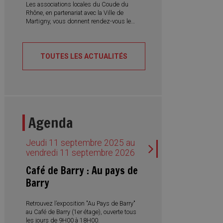
professionnelle.
Les associations locales du Coude du
Rhône, en partenariat avec la Ville de
Martigny, vous donnent rendez-vous le
samedi 22 août 2026 pour la 5e édition
du Festival du Riz. Une journée placée
sous le signe de la convivialité, des
découvertes culinaires et des rencontres
TOUTES LES ACTUALITÉS
interculturelles, avec des spécialités du
monde entier, des desserts traditionnels,
des concerts et des spectacles de
danse.
Agenda
Jeudi 11 septembre 2025 au
vendredi 11 septembre 2026
Café de Barry : Au pays de
Barry
Retrouvez l’exposition "Au Pays de Barry"
au Café de Barry (1er étage), ouverte tous
les jours de 9H00 à 18H00.