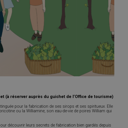
let (à réserver auprès du guichet de l’Office de tourisme)
stinguée pour la fabrication de ses sirops et ses spiritueux. Elle
icotine ou la Williamine, son eau-de-vie de poires William qui
 pour découvrir leurs secrets de fabrication bien gardés depuis