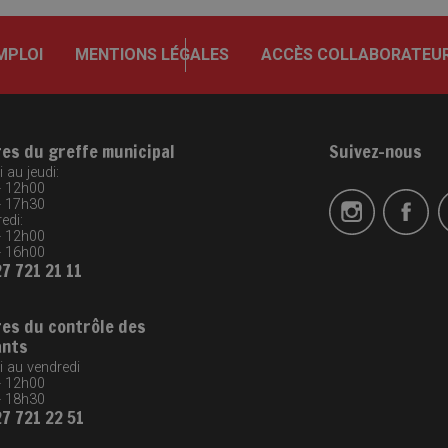
MPLOI
MENTIONS LÉGALES
ACCÈS COLLABORATEU
res du greffe municipal
Suivez-nous
 au jeudi:
- 12h00
- 17h30
edi:
- 12h00
- 16h00
27 721 21 11
res du contrôle des
ants
i au vendredi
- 12h00
- 18h30
27 721 22 51