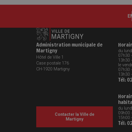
E
Administration municipale de
Horai
Martigny
du lundi
07h30 
Hôtel de Ville 1
13h30 
Case postale 176
le vendr
CH-1920
Martigny
07h30 
13h30 
Tél: 0
Horai
habit
du lund
09h00 
Contacter la Ville de
15h00 
Martigny
Tél: 0