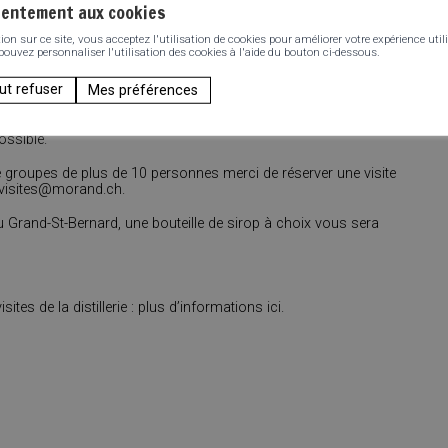
sentement aux cookies
n sur ce site, vous acceptez l'utilisation de cookies pour améliorer votre expérience utili
rès strictes, c’est pourquoi les chiens ne sont pas admis à
 pouvez personnaliser l'utilisation des cookies à l'aide du bouton ci-dessous.
ut refuser
Mes préférences
re le groupe en cours de visite
ts, le guide se réserve le droit d’interrompre la visite en tout
ossible.
de groupes de plus de 10 personnes merci de réserver une visite
 visites@morand.ch.
 Grand-St-Bernard, une bouteille de sirop à choix vous sera
tes de la distillerie : plus d’informations ici.