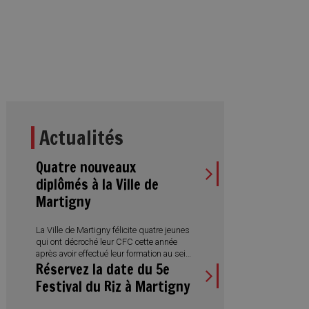
Actualités
Quatre nouveaux
diplômés à la Ville de
Martigny
La Ville de Martigny félicite quatre jeunes
qui ont décroché leur CFC cette année
après avoir effectué leur formation au sein
Réservez la date du 5e
de l’Administration municipale. Des
réussites qui illustrent aussi la diversité
Festival du Riz à Martigny
des métiers proposés et l’engagement
de la Ville en faveur de la formation