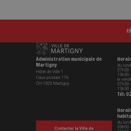
E
Administration municipale de
Horai
Martigny
du lundi
07h30 
Hôtel de Ville 1
13h30 
Case postale 176
le vendr
CH-1920
Martigny
07h30 
13h30 
Tél: 0
Horai
habit
du lund
09h00 
Contacter la Ville de