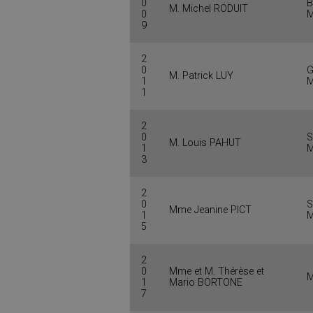
0
B
M. Michel RODUIT
0
M
9
2
0
M. Patrick LUY
1
M
1
2
0
S
M. Louis PAHUT
1
M
3
2
0
S
Mme Jeanine PICT
1
M
5
2
0
Mme et M. Thérèse et
M
1
Mario BORTONE
7