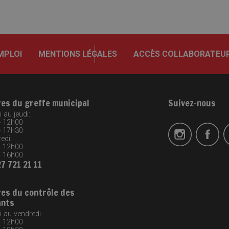
MPLOI
MENTIONS LÉGALES
ACCÈS COLLABORATEU
res du greffe municipal
Suivez-nous
 au jeudi:
- 12h00
- 17h30
edi:
- 12h00
- 16h00
27 721 21 11
res du contrôle des
ants
i au vendredi
- 12h00