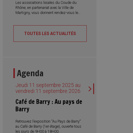
professionnelle.
Les associations locales du Coude du
Rhône, en partenariat avec la Ville de
Martigny, vous donnent rendez-vous le
samedi 22 août 2026 pour la 5e édition
du Festival du Riz. Une journée placée
sous le signe de la convivialité, des
découvertes culinaires et des rencontres
TOUTES LES ACTUALITÉS
interculturelles, avec des spécialités du
monde entier, des desserts traditionnels,
des concerts et des spectacles de
danse.
Agenda
Jeudi 11 septembre 2025 au
vendredi 11 septembre 2026
Café de Barry : Au pays de
Barry
Retrouvez l’exposition "Au Pays de Barry"
au Café de Barry (1er étage), ouverte tous
les jours de 9H00 à 18H00.