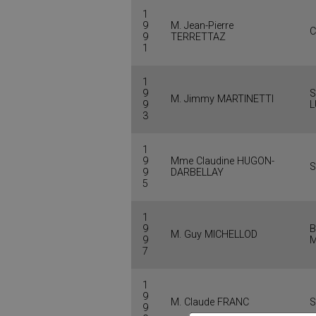
1
9
M. Jean-Pierre
9
TERRETTAZ
1
1
9
S
M. Jimmy MARTINETTI
9
L
3
1
9
Mme Claudine HUGON-
S
9
DARBELLAY
5
1
9
B
M. Guy MICHELLOD
9
M
7
1
9
M. Claude FRANC
S
9