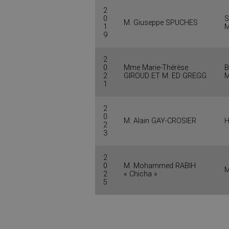
2
0
S
M. Giuseppe SPUCHES
1
M
9
2
0
Mme Marie-Thérèse
B
2
GIROUD ET M. ED GREGG
M
1
2
0
M. Alain GAY-CROSIER
H
2
3
2
0
M. Mohammed RABIH
M
2
« Chicha »
5