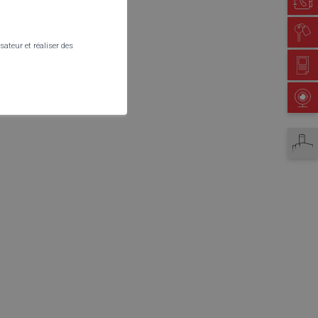
Location de salles
sateur et réaliser des
Petites annonces
Webcam
Martigny tourisme