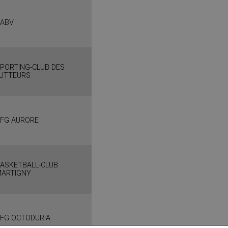
CABV
PORTING-CLUB DES
UTTEURS
FG AURORE
ASKETBALL-CLUB
ARTIGNY
FG OCTODURIA