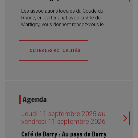
métiers proposés et l’engagement de la
Ville en faveur de la formation
Les associations locales du Coude du
professionnelle.
Rhône, en partenariat avec la Ville de
Martigny, vous donnent rendez-vous le
samedi 22 août 2026 pour la 5e édition du
Festival du Riz. Une journée placée sous le
signe de la convivialité, des découvertes
TOUTES LES ACTUALITÉS
culinaires et des rencontres interculturelles,
avec des spécialités du monde entier, des
desserts traditionnels, des concerts et des
spectacles de danse.
Agenda
Jeudi 11 septembre 2025 au
vendredi 11 septembre 2026
Café de Barry : Au pays de Barry