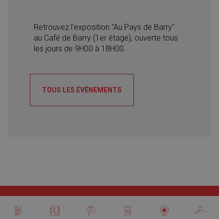
Retrouvez l’exposition "Au Pays de Barry"
au Café de Barry (1er étage), ouverte tous
les jours de 9H00 à 18H00.
TOUS LES ÉVÉNEMENTS
EMPLOI
MENTIONS LÉGALES
Annuaire communal
Location de salles
Martigny tourisme
Petites annonces
Guichet virtuel
Webcam