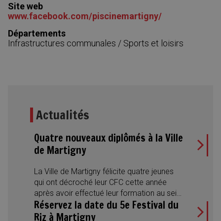
Site web
www.facebook.com/piscinemartigny/
Départements
Infrastructures communales
/
Sports et loisirs
Actualités
Quatre nouveaux diplômés à la Ville
de Martigny
La Ville de Martigny félicite quatre jeunes
qui ont décroché leur CFC cette année
après avoir effectué leur formation au sein
Réservez la date du 5e Festival du
de l’Administration municipale. Des
réussites qui illustrent aussi la diversité des
Riz à Martigny