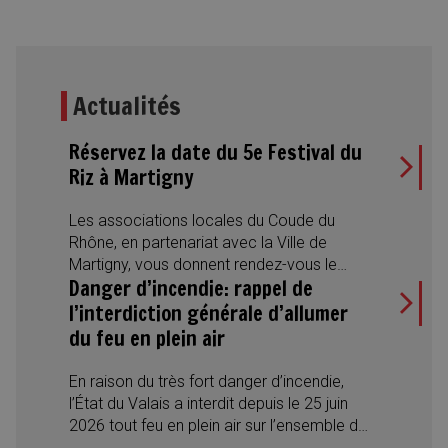
Actualités
Réservez la date du 5e Festival du
Riz à Martigny
Les associations locales du Coude du
Rhône, en partenariat avec la Ville de
Martigny, vous donnent rendez-vous le
Danger d’incendie: rappel de
samedi 22 août 2026 pour la 5e édition du
Festival du Riz. Une journée placée sous le
l’interdiction générale d’allumer
signe de la convivialité, des découvertes
du feu en plein air
culinaires et des rencontres interculturelles,
avec des spécialités du monde entier, des
En raison du très fort danger d’incendie,
desserts traditionnels, des concerts et des
l’État du Valais a interdit depuis le 25 juin
spectacles de danse.
2026 tout feu en plein air sur l’ensemble du
territoire cantonal. A ce jour, cette mesure