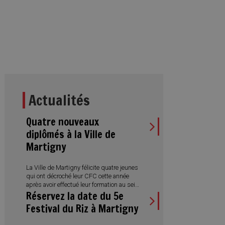
Actualités
Quatre nouveaux
diplômés à la Ville de
Martigny
La Ville de Martigny félicite quatre jeunes
qui ont décroché leur CFC cette année
après avoir effectué leur formation au sein
Réservez la date du 5e
de l’Administration municipale. Des
réussites qui illustrent aussi la diversité
Festival du Riz à Martigny
des métiers proposés et l’engagement
de la Ville en faveur de la formation