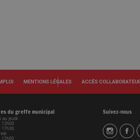
MPLOI
MENTIONS LÉGALES
ACCÈS COLLABORATEU
res du greffe municipal
Suivez-nous
 au jeudi:
- 12h00
- 17h30
edi:
- 12h00