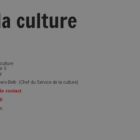
la culture
culture
r 3
y
ro-Belti
(
Chef du Service de la culture
)
de contact
0
on