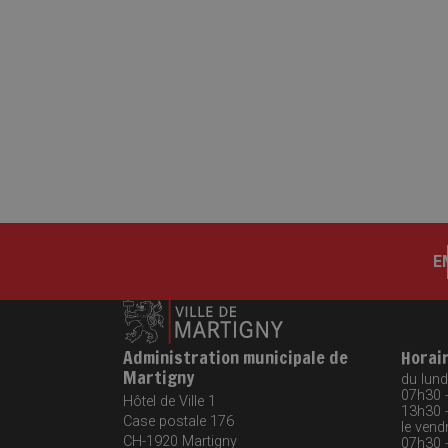
E
Administration municipale de
Horai
Martigny
du lundi
07h30 
Hôtel de Ville 1
13h30 
Case postale 176
le vendr
CH-1920
Martigny
07h30 