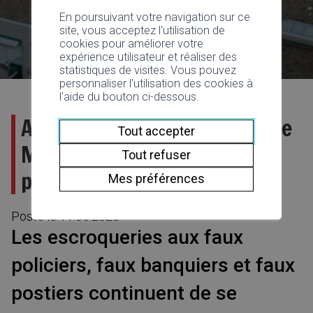
En poursuivant votre navigation sur ce
site, vous acceptez l'utilisation de
cookies pour améliorer votre
expérience utilisateur et réaliser des
statistiques de visites. Vous pouvez
personnaliser l'utilisation des cookies à
l'aide du bouton ci-dessous.
Arnaques en série : la Ville de
Tout accepter
Martigny appelle à la
Tout refuser
prudence
Mes préférences
Posté le
11.05.2026
Les escroqueries aux faux
policiers, faux banquiers et faux
postiers continuent de se