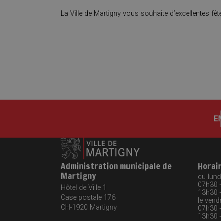
La Ville de Martigny vous souhaite d’excellentes fêt
E
Administration municipale de
Horai
Martigny
du lundi
07h30 
Hôtel de Ville 1
13h30 
Case postale 176
le vendr
CH-1920
Martigny
07h30 
13h30 