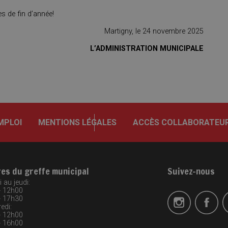
es de fin d’année!
Martigny, le 24 novembre 2025
L’ADMINISTRATION MUNICIPALE
MPLOI
MENTIONS LÉGALES
ACCÈS COLLABORATEU
res du greffe municipal
Suivez-nous
 au jeudi:
- 12h00
- 17h30
edi:
- 12h00
- 16h00