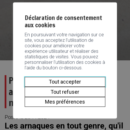
Déclaration de consentement
aux cookies
En poursuivant votre navigation sur ce
site, vous acceptez l'utilisation de
cookies pour améliorer votre
expérience utilisateur et réaliser des
statistiques de visites. Vous pouvez
personnaliser l'utilisation des cookies à
l'aide du bouton ci-dessous.
Protégez-vous contre les
Tout accepter
arnaques : une conférence à
Tout refuser
ne pas manquer
Mes préférences
Posté le
25.11.2024
Les arnaques en tout genre, qu'il