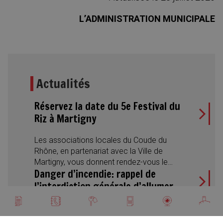
L’ADMINISTRATION MUNICIPALE
Actualités
Réservez la date du 5e Festival du
Riz à Martigny
Les associations locales du Coude du
Rhône, en partenariat avec la Ville de
Martigny, vous donnent rendez-vous le
Danger d’incendie: rappel de
samedi 22 août 2026 pour la 5e édition du
Festival du Riz. Une journée placée sous le
l’interdiction générale d’allumer
signe de la convivialité, des découvertes
du feu en plein air
Annuaire communal
Location de salles
Martigny tourisme
Petites annonces
Guichet virtuel
Webcam
culinaires et des rencontres interculturelles,
avec des spécialités du monde entier, des
En raison du très fort danger d’incendie,