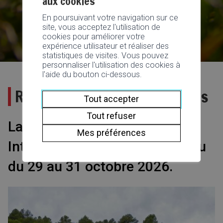
aux cookies
En poursuivant votre navigation sur ce
site, vous acceptez l'utilisation de
cookies pour améliorer votre
expérience utilisateur et réaliser des
statistiques de visites. Vous pouvez
personnaliser l'utilisation des cookies à
l'aide du bouton ci-dessous.
Rallye International du Valais
Tout accepter
Tout refuser
La prochaine édition du Rallye
Mes préférences
International du Valais aura lieu
du 29 au 31 octobre 2026.