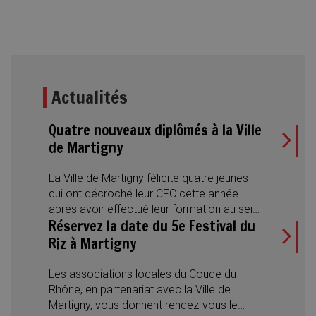
Actualités
Quatre nouveaux diplômés à la Ville
de Martigny
La Ville de Martigny félicite quatre jeunes
qui ont décroché leur CFC cette année
après avoir effectué leur formation au sein
Réservez la date du 5e Festival du
de l’Administration municipale. Des
réussites qui illustrent aussi la diversité des
Riz à Martigny
métiers proposés et l’engagement de la
Ville en faveur de la formation
Les associations locales du Coude du
professionnelle.
Rhône, en partenariat avec la Ville de
Martigny, vous donnent rendez-vous le