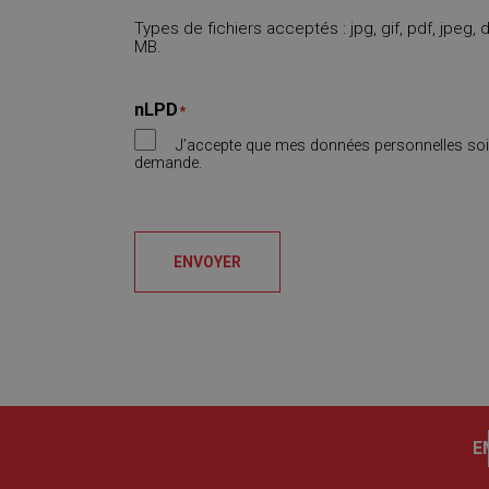
Types de fichiers acceptés : jpg, gif, pdf, jpeg, do
MB.
nLPD
*
J’accepte que mes données personnelles soi
demande.
CAPTCHA
ENVOYER
E