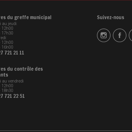
res du greffe municipal
Suivez-nous
 au jeudi:
- 12h00
- 17h30
edi:
- 12h00
- 16h00
27 721 21 11
res du contrôle des
ants
i au vendredi
- 12h00
- 18h30
27 721 22 51