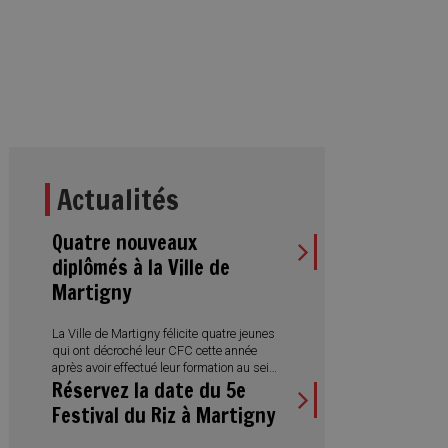
Actualités
Quatre nouveaux
diplômés à la Ville de
Martigny
La Ville de Martigny félicite quatre jeunes
qui ont décroché leur CFC cette année
après avoir effectué leur formation au sein
Réservez la date du 5e
de l’Administration municipale. Des
réussites qui illustrent aussi la diversité
Festival du Riz à Martigny
des métiers proposés et l’engagement
de la Ville en faveur de la formation