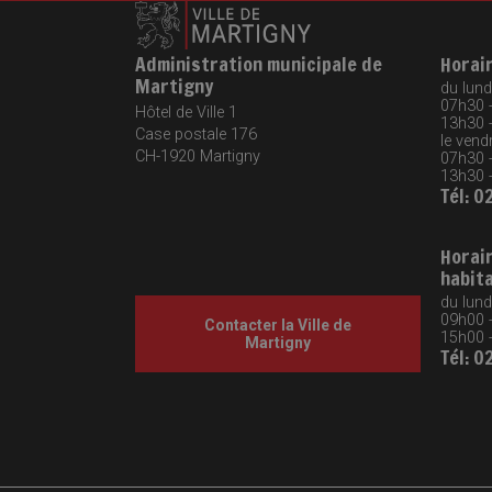
Administration municipale de
Horai
Martigny
du lundi
07h30 
Hôtel de Ville 1
13h30 
Case postale 176
le vendr
CH-1920
Martigny
07h30 
13h30 
Tél: 0
Horai
habit
du lund
09h00 
Contacter la Ville de
15h00 
Martigny
Tél: 0