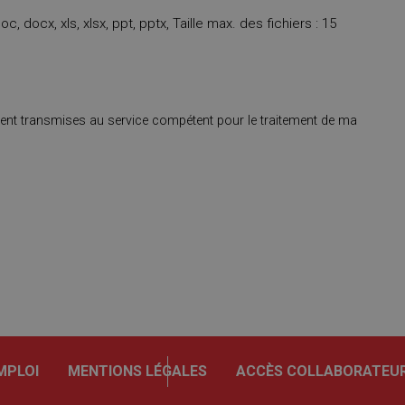
c, docx, xls, xlsx, ppt, pptx, Taille max. des fichiers : 15
ent transmises au service compétent pour le traitement de ma
MPLOI
MENTIONS LÉGALES
ACCÈS COLLABORATEU