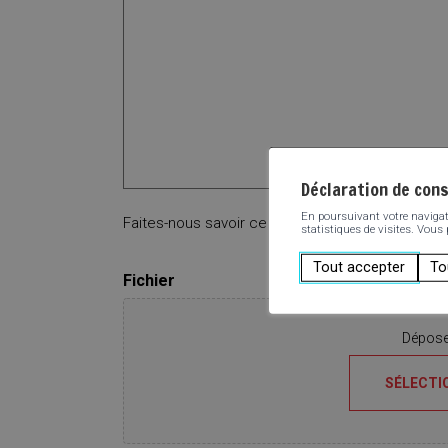
Déclaration de con
En poursuivant votre navigatio
Faites-nous savoir ce que vous pensez. Vous av
statistiques de visites. Vous
Tout accepter
To
Fichier
Déposez
SÉLECTI