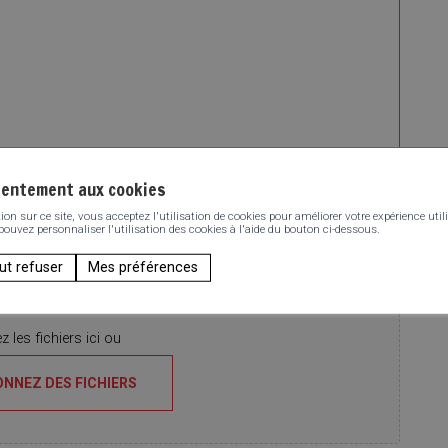
sentement aux cookies
n sur ce site, vous acceptez l'utilisation de cookies pour améliorer votre expérience utili
ez une question à nous poser ? Posez-la.
 pouvez personnaliser l'utilisation des cookies à l'aide du bouton ci-dessous.
ut refuser
Mes préférences
 les fichiers ici ou
ONNEZ DES FICHIERS