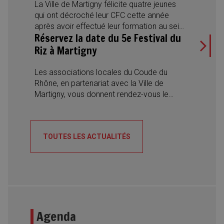
La Ville de Martigny félicite quatre jeunes
qui ont décroché leur CFC cette année
après avoir effectué leur formation au sein
Réservez la date du 5e Festival du
de l’Administration municipale. Des
réussites qui illustrent aussi la diversité des
Riz à Martigny
métiers proposés et l’engagement de la
Ville en faveur de la formation
Les associations locales du Coude du
professionnelle.
Rhône, en partenariat avec la Ville de
Martigny, vous donnent rendez-vous le
samedi 22 août 2026 pour la 5e édition du
Festival du Riz. Une journée placée sous le
signe de la convivialité, des découvertes
TOUTES LES ACTUALITÉS
culinaires et des rencontres interculturelles,
avec des spécialités du monde entier, des
desserts traditionnels, des concerts et des
spectacles de danse.
Agenda