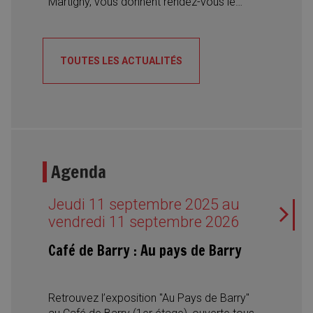
Martigny, vous donnent rendez-vous le
samedi 22 août 2026 pour la 5e édition du
Festival du Riz. Une journée placée sous le
signe de la convivialité, des découvertes
TOUTES LES ACTUALITÉS
culinaires et des rencontres interculturelles,
avec des spécialités du monde entier, des
desserts traditionnels, des concerts et des
spectacles de danse.
Agenda
Jeudi 11 septembre 2025 au
vendredi 11 septembre 2026
Café de Barry : Au pays de Barry
Retrouvez l’exposition "Au Pays de Barry"