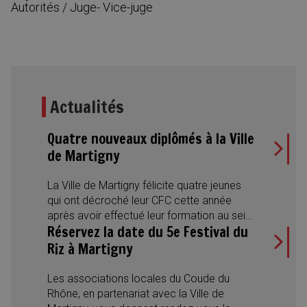
Autorités
/
Juge- Vice-juge
Actualités
Quatre nouveaux diplômés à la Ville
de Martigny
La Ville de Martigny félicite quatre jeunes
qui ont décroché leur CFC cette année
après avoir effectué leur formation au sein
Réservez la date du 5e Festival du
de l’Administration municipale. Des
réussites qui illustrent aussi la diversité des
Riz à Martigny
métiers proposés et l’engagement de la
Ville en faveur de la formation
Les associations locales du Coude du
professionnelle.
Rhône, en partenariat avec la Ville de