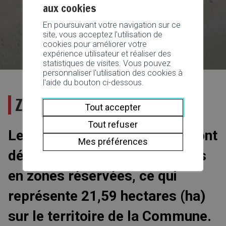
aux cookies
En poursuivant votre navigation sur ce
site, vous acceptez l'utilisation de
cookies pour améliorer votre
expérience utilisateur et réaliser des
statistiques de visites. Vous pouvez
personnaliser l'utilisation des cookies à
l'aide du bouton ci-dessous.
Zones réservées
Tout accepter
Tout refuser
Les autorités martigneraines ont
Mes préférences
décidé de placer trois secteurs
en zones réservées, ce qui
représente 21,59 hectares (ha)
sur le territoire de la Commune.